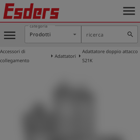
menu
categoria
Prodotti
menu
search
Prodotti
ricerca
Applicazione
Accessori di
Adattatore doppio attacco
Assistenza
arrow_right
arrow_right
Adattatori
collegamento
S21K
Blog
Contatto
Italiano
account_circle
Registrati
shield
Registrazione