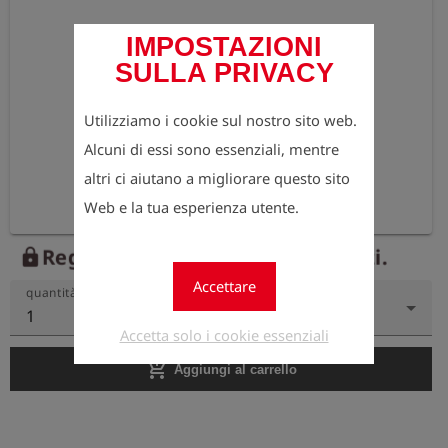
IMPOSTAZIONI
SULLA PRIVACY
Utilizziamo i cookie sul nostro sito web.
Alcuni di essi sono essenziali, mentre
altri ci aiutano a migliorare questo sito
Web e la tua esperienza utente.
Registrati ora per vedere i prezzi.
lock
Accettare
quantità
1
Accetta solo i cookie essenziali
add_shopping_cart
Aggiungi al carrello