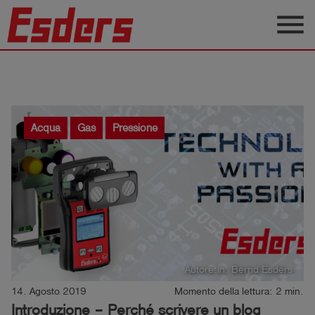
menu
Prodotti
Applicazione
Assistenza
Acqua
Gas
Pressione
Blog
Contatto
Italiano
account_circle
Registrati
Autore:in: Bernd Esders
14. Agosto 2019
Momento della lettura: 2 min.
shield
Introduzione – Perché scrivere un blog
Registrazione