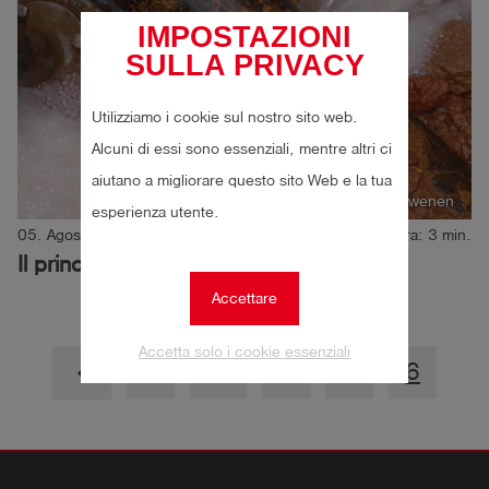
IMPOSTAZIONI
SULLA PRIVACY
Utilizziamo i cookie sul nostro sito web.
Alcuni di essi sono essenziali, mentre altri ci
aiutano a migliorare questo sito Web e la tua
Autore:in: Lea Schwenen
esperienza utente.
05. Agosto 2019
Momento della lettura: 3 min.
Il principio di correlazione
Accettare
Accetta solo i cookie essenziali
1
…
4
5
6
keyboard_arrow_left