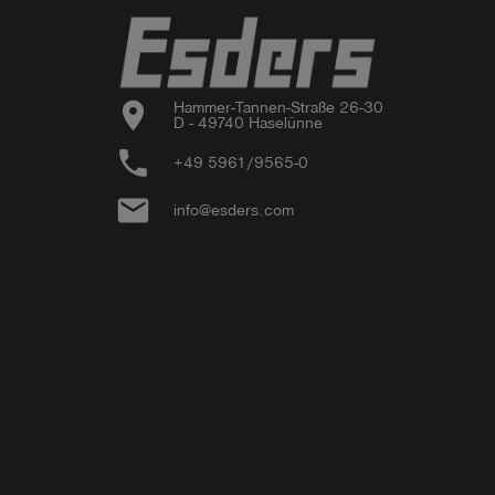
location_on
Hammer-Tannen-Straße 26-30

D - 49740 Haselünne
phone
+49 5961/9565-0
email
info@esders.com