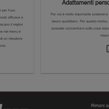
Adattamenti person
i per l'uso
Per noi è molto importante sostenervi i
 modo efficace e
lavoro quotidiano. Per questo motivo,
iscano il miglior
possiate concentrarvi sulle cose impor
one nel menu è
misur
di un rilevatore
ione.
open
Rimani a