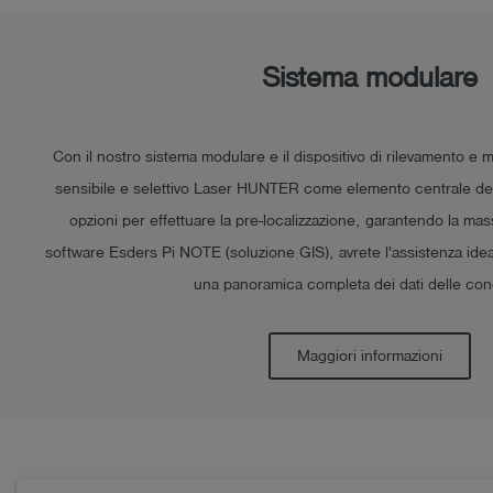
Esders
Connect
Sistema modulare
Tutorial
Sistema
modulare
Con il nostro sistema modulare e il dispositivo di rilevamento e 
sensibile e selettivo Laser HUNTER come elemento centrale del 
Blog
opzioni per effettuare la pre-localizzazione, garantendo la mass
Contatto
software Esders Pi NOTE (soluzione GIS), avrete l'assistenza id
una panoramica completa dei dati delle con
Italiano
Maggiori informazioni
account_circle
Registrati
shield
Registrazione