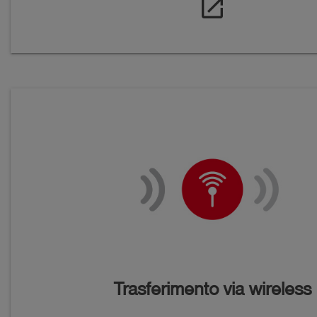
open_in_new
Trasferimento via wireless