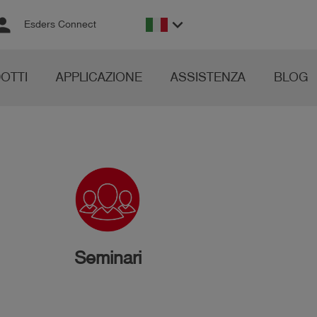
rson
keyboard_arrow_down
Esders Connect
OTTI
APPLICAZIONE
ASSISTENZA
BLOG
Seminari