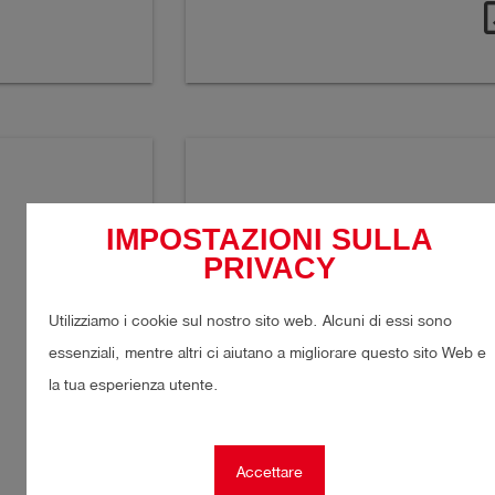
open
IMPOSTAZIONI SULLA
PRIVACY
Utilizziamo i cookie sul nostro sito web. Alcuni di essi sono
essenziali, mentre altri ci aiutano a migliorare questo sito Web e
la tua esperienza utente.
Trasferiment
Accettare
Con l'opzione di trasmissione dati LT