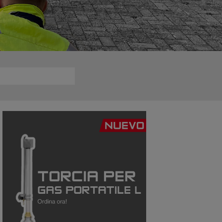
entare e analizzare i dati
rma tedesca DVGW G 465.