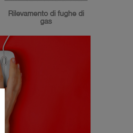
Rilevamento di fughe di
gas