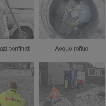
azi confinati
Acque reflue