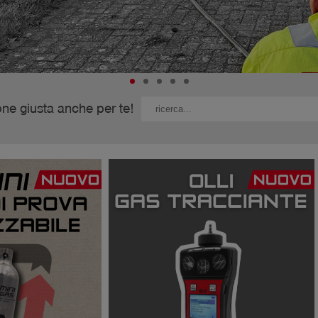
ne giusta anche per te!
Esders Pi NOTE
 che propone un modo pratico e semplice per raccogliere, docum
l'ispezione dei tubi del gas sotterranei in conformità con la no
Maggiori informazioni