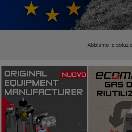
Abbiamo la soluzio
Pi NOTE è un software GIS
generati nel corso del