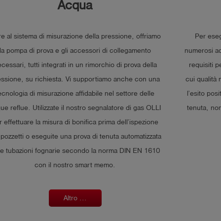
Acqua
re al sistema di misurazione della pressione, offriamo
Per eseg
la pompa di prova e gli accessori di collegamento
numerosi ac
cessari, tutti integrati in un rimorchio di prova della
requisiti p
essione, su richiesta. Vi supportiamo anche con una
cui qualità
ecnologia di misurazione affidabile nel settore delle
l’esito pos
ue reflue. Utilizzate il nostro segnalatore di gas OLLI
tenuta, non
r effettuare la misura di bonifica prima dell’ispezione
 pozzetti o eseguite una prova di tenuta automatizzata
le tubazioni fognarie secondo la norma DIN EN 1610
con il nostro smart memo.
Altro ...