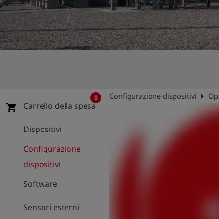
arrow_right
Configurazione dispositivi
Opz
0
Carrello della spesa
shopping_cart
Dispositivi
Configurazione
dispositivi
Software
Sensori esterni