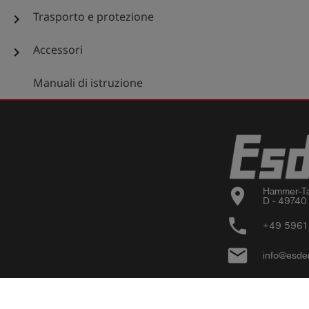
Trasporto e protezione
chevron_right
Accessori
chevron_right
Manuali di istruzione
location_on
Hammer-Ta
D - 49740
phone
+49 5961
email
info@esde