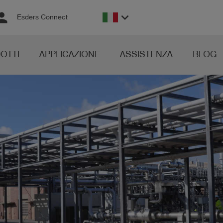
rson
keyboard_arrow_down
Esders Connect
OTTI
APPLICAZIONE
ASSISTENZA
BLOG