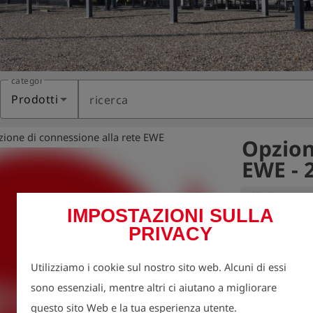
categoria
Prodotti
ricerca
ione di connessione alla rete EWE
Opzion
EWE - 
Variante:
Opzione d
IMPOSTAZIONI SULLA
PRIVACY
Opzione di con
Procedura di te
Utilizziamo i cookie sul nostro sito web. Alcuni di essi
del gas second
sono essenziali, mentre altri ci aiutano a migliorare
questo sito Web e la tua esperienza utente.