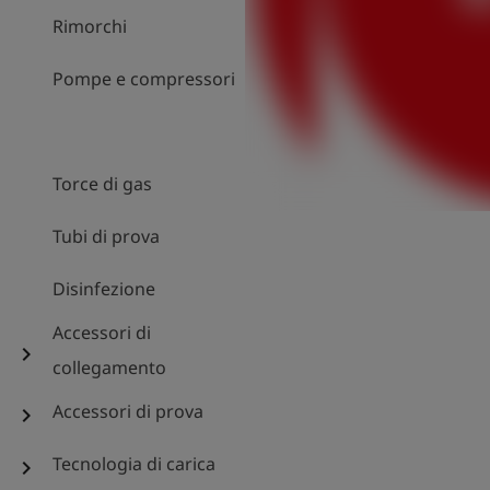
Rimorchi
Pompe e compressori
Torce di gas
Tubi di prova
Disinfezione
Accessori di
chevron_right
collegamento
Accessori di prova
chevron_right
Tecnologia di carica
chevron_right