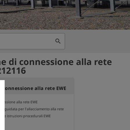
search
e di connessione alla rete
212116
i connessione alla rete EWE
nessione alla rete EWE

st guidata per l'allacciamento alla rete 
o le istruzioni procedurali EWE