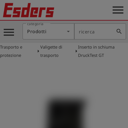
menu
categoria
Prodotti
menu
search
Prodotti
ricerca
Applicazione
Trasporto e
Valigette di
Inserto in schiuma
Assistenza
arrow_right
arrow_right
protezione
trasporto
DruckTest GT
Blog
Contatto
Italiano
account_circle
Registrati
shield
Registrazione