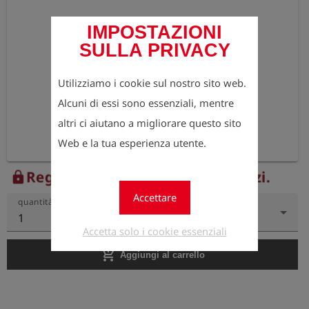
IMPOSTAZIONI
SULLA PRIVACY
Utilizziamo i cookie sul nostro sito web.
Alcuni di essi sono essenziali, mentre
altri ci aiutano a migliorare questo sito
Web e la tua esperienza utente.
Registrati ora per vedere i prezzi.
lock
Accettare
quantità
1
Accetta solo i cookie essenziali
add_shopping_cart
Aggiungi al carrello