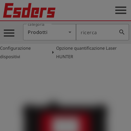
menu
categoria
Prodotti
menu
search
Prodotti
ricerca
Applicazione
Configurazione
Opzione quantificazione Laser
Assistenza
arrow_right
dispositivi
HUNTER
Blog
Contatto
Italiano
account_circle
Registrati
shield
Registrazione