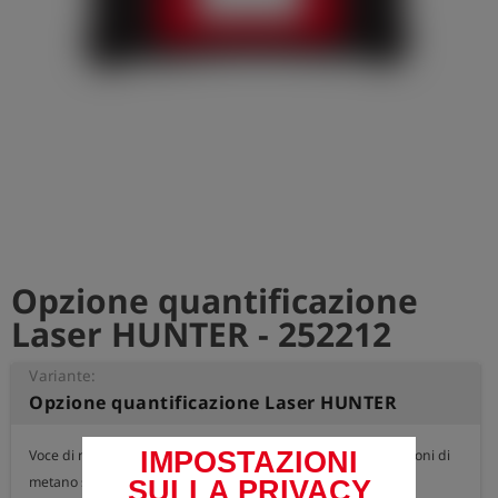
Opzione quantificazione
Laser HUNTER - 252212
Variante:
Opzione quantificazione Laser HUNTER
Voce di menu per la quantificazione metrologica delle emissioni di 
IMPOSTAZIONI
metano secondo DVGW G 425.

SULLA PRIVACY