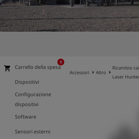
0
Carrello della spesa
shopping_cart
Ricambio c
arrow_right
arrow_right
Accessori
Altro
Laser Hunte
Dispositivi
Configurazione
dispositivi
Software
Sensori esterni