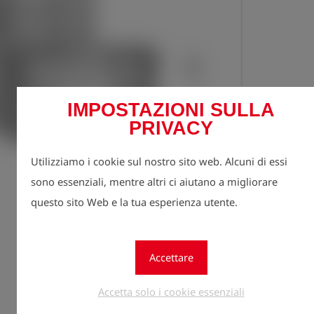
IMPOSTAZIONI SULLA
PRIVACY
Registr
Utilizziamo i cookie sul nostro sito web. Alcuni di essi
lock
prezzi.
sono essenziali, mentre altri ci aiutano a migliorare
questo sito Web e la tua esperienza utente.
quantità
1
Accettare
Accetta solo i cookie essenziali