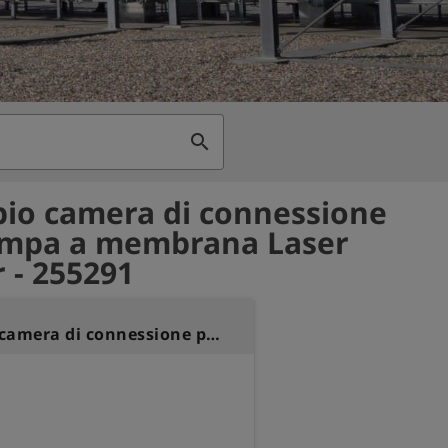
search
io camera di connessione
ompa a membrana Laser
 - 255291
Ricambio camera di connessione per pompa a membrana Laser Hunter