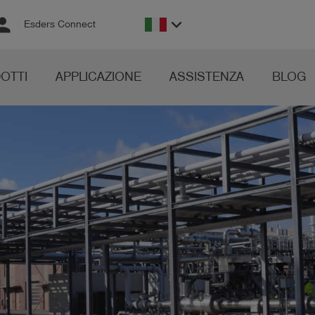
rson
keyboard_arrow_down
Esders Connect
OTTI
APPLICAZIONE
ASSISTENZA
BLOG