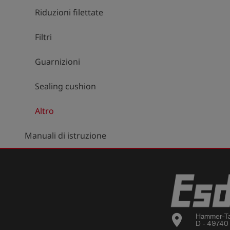
Riduzioni filettate
Filtri
Guarnizioni
Sealing cushion
Altro
Manuali di istruzione
location_on
Hammer-Ta
D - 49740