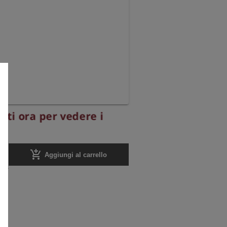
ati ora per vedere i
add_shopping_cart
Aggiungi al carrello