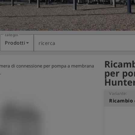
categoria
Prodotti
ricerca
Ricamb
amera di connessione per pompa a membrana
per p
r
Hunter
Variante: