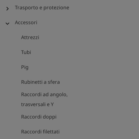
Trasporto e protezione
chevron_right
Accessori
expand_more
Attrezzi
Tubi
Pig
Rubinetti a sfera
Raccordi ad angolo,
trasversali e Y
Raccordi doppi
Raccordi filettati