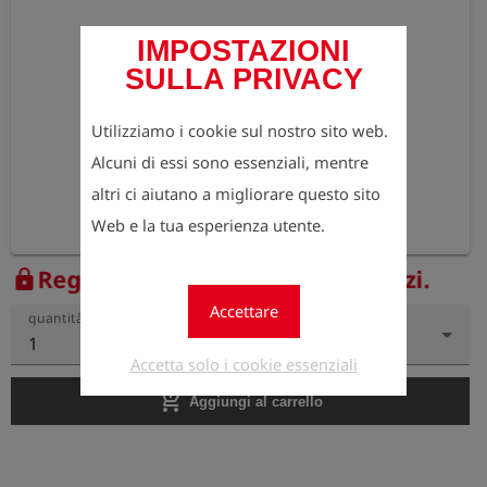
IMPOSTAZIONI
SULLA PRIVACY
Utilizziamo i cookie sul nostro sito web.
Alcuni di essi sono essenziali, mentre
altri ci aiutano a migliorare questo sito
Web e la tua esperienza utente.
Registrati ora per vedere i prezzi.
lock
Accettare
quantità
1
Accetta solo i cookie essenziali
add_shopping_cart
Aggiungi al carrello