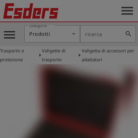
menu
categoria
Prodotti
menu
search
Prodotti
ricerca
Applicazione
Trasporto e
Valigette di
Valigetta di accessori per
Assistenza
arrow_right
arrow_right
protezione
trasporto
adattatori
Blog
Contatto
Italiano
account_circle
Registrati
shield
Registrazione