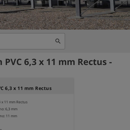
search
n PVC 6,3 x 11 mm Rectus -
VC 6,3 x 11 mm Rectus
3 x 11 mm Rectus

no: 6,3 mm

no: 11 mm

ro