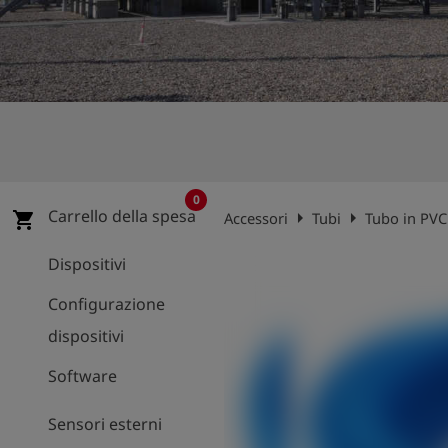
0
Carrello della spesa
arrow_right
arrow_right
shopping_cart
Accessori
Tubi
Tubo in PVC
Dispositivi
Configurazione
dispositivi
Software
Sensori esterni