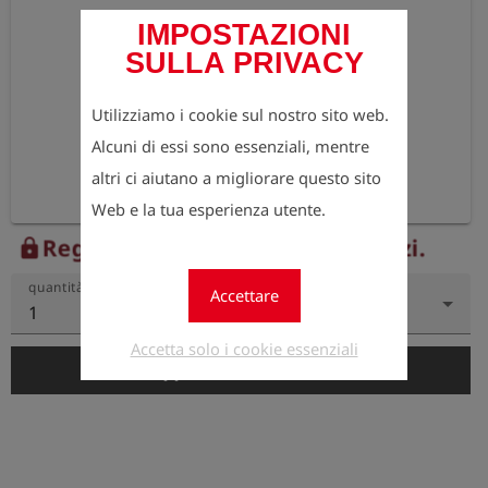
IMPOSTAZIONI
SULLA PRIVACY
Utilizziamo i cookie sul nostro sito web.
Alcuni di essi sono essenziali, mentre
altri ci aiutano a migliorare questo sito
Web e la tua esperienza utente.
Registrati ora per vedere i prezzi.
lock
quantità
Accettare
1
Accetta solo i cookie essenziali
add_shopping_cart
Aggiungi al carrello