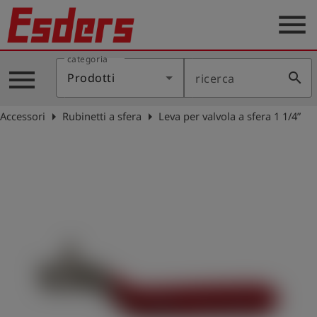
menu
categoria
Prodotti
menu
search
Prodotti
ricerca
Applicazione
arrow_right
arrow_right
Accessori
Rubinetti a sfera
Leva per valvola a sfera 1 1/4”
Assistenza
Blog
Contatto
Italiano
account_circle
Registrati
shield
Registrazione