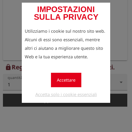
IMPOSTAZIONI
SULLA PRIVACY
Utilizziamo i cookie sul nostro sito web.
Alcuni di essi sono essenziali, mentre
altri ci aiutano a migliorare questo sito
Web e la tua esperienza utente.
Registrati ora per vedere i prezzi.
lock
quantità
Accettare
1
Accetta solo i cookie essenziali
add_shopping_cart
Aggiungi al carrello