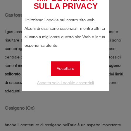
SULLA PRIVACY
Gas tossici (Tox)
Utilizziamo i cookie sul nostro sito web.
Alcuni di essi sono essenziali, mentre altri ci
I gas tossici possono compromettere la salute delle persone e
aiutano a migliorare questo sito Web e la tua
risultare addirittura potenzialmente letali. Alcuni gas tossici sono
esperienza utente.
cancerogeni, mentre altri possono colpire il sistema nervoso
centrale o compromettere la respirazione. Esempi di gas tossici
sono
il monossido di carbonio, l’anidride carbonica e l’idrogeno
Accettare
solforato
. La protezione da questi gas richiede il rispetto dei limiti
di esposizione professionale e l’uso di dispositivi di protezione
Accetta solo i cookie essenziali
adeguati.
Ossigeno (Ox)
Anche il contenuto di ossigeno nell’aria è un aspetto importante