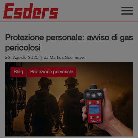
menu
Prodotti
Protezione personale: avviso di gas
Applicazione
pericolosi
Assistenza
22. Agosto 2023 | da Markus Seelmeyer
Blog
Blog
Protezione personale
Contatto
Italiano
account_circle
Registrati
shield
Registrazione