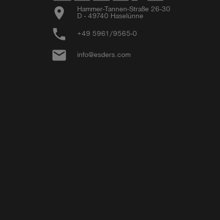
location_on
Hammer-Tannen-Straße 26-30

D - 49740 Haselünne
phone
+49 5961/9565-0
email
info@esders.com