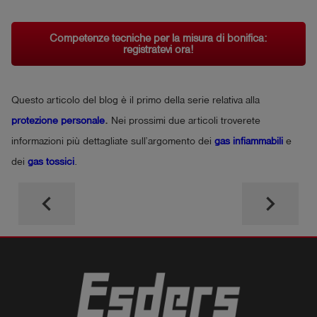
Competenze tecniche per la misura di bonifica:
registratevi ora!
Questo articolo del blog è il primo della serie relativa alla
protezione personale
.
Nei prossimi due articoli troverete
informazioni più dettagliate sull’argomento dei
gas infiammabili
e
dei
gas tossici
.
keyboard_arrow_left
keyboard_arrow_right