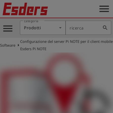
menu
categoria
Prodotti
menu
search
Prodotti
ricerca
Applicazione
Configurazione del server Pi NOTE per il client mobile
Assistenza
arrow_right
Software
Esders Pi NOTE
Blog
Contatto
Italiano
account_circle
Registrati
shield
Registrazione