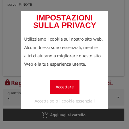
server Pi NOTE
IMPOSTAZIONI
SULLA PRIVACY
Utilizziamo i cookie sul nostro sito web.
Alcuni di essi sono essenziali, mentre
altri ci aiutano a migliorare questo sito
Web e la tua esperienza utente.
Registrati ora per vedere i prezzi.
lock
Accettare
quantità
1
Accetta solo i cookie essenziali
add_shopping_cart
Aggiungi al carrello