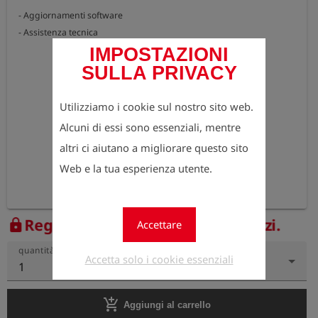
- Aggiornamenti software

- Assistenza tecnica
IMPOSTAZIONI
SULLA PRIVACY
Utilizziamo i cookie sul nostro sito web.
Alcuni di essi sono essenziali, mentre
altri ci aiutano a migliorare questo sito
Web e la tua esperienza utente.
Registrati ora per vedere i prezzi.
lock
Accettare
quantità
Accetta solo i cookie essenziali
1
add_shopping_cart
Aggiungi al carrello