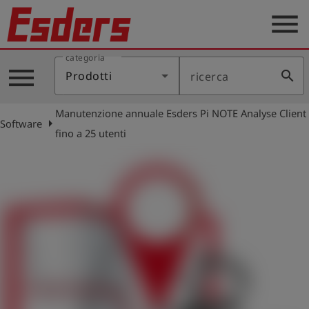
menu
categoria
Prodotti
menu
search
Prodotti
ricerca
Applicazione
Manutenzione annuale Esders Pi NOTE Analyse Client
Assistenza
arrow_right
Software
fino a 25 utenti
Blog
Contatto
Italiano
account_circle
Registrati
shield
Registrazione