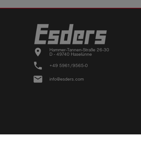
location_on
Hammer-Tannen-Straße 26-30

D - 49740 Haselünne
phone
+49 5961/9565-0
email
info@esders.com