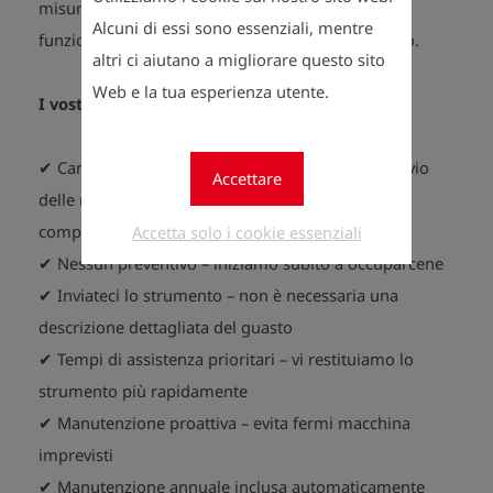
misuratore di gas Hunter non solo rimanga
Alcuni di essi sono essenziali, mentre
funzionante, ma sia anche affidabile durante l’uso.
altri ci aiutano a migliorare questo sito
Web e la tua esperienza utente.
I vostri vantaggi in sintesi:
✔ Canone annuale «Digitalizzazione» incluso: l’invio
Accettare
delle misurazioni tramite l’app Esders Connect è
compreso.
Accetta solo i cookie essenziali
✔ Nessun preventivo – iniziamo subito a occuparcene
✔ Inviateci lo strumento – non è necessaria una
descrizione dettagliata del guasto
✔ Tempi di assistenza prioritari – vi restituiamo lo
strumento più rapidamente
✔ Manutenzione proattiva – evita fermi macchina
imprevisti
✔ Manutenzione annuale inclusa automaticamente