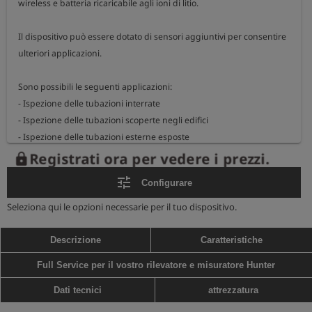
wireless e batteria ricaricabile agli ioni di litio.

Il dispositivo può essere dotato di sensori aggiuntivi per consentire 
ulteriori applicazioni.

Sono possibili le seguenti applicazioni:

- Ispezione delle tubazioni interrate

- Ispezione delle tubazioni scoperte negli edifici

- Ispezione delle tubazioni esterne esposte

- Ispezione per la localizzazione dei gas nel suolo (opzionale)

Registrati ora per vedere i prezzi.
lock
- Lavaggio delle tubazioni del gas (opzionale, solo in combinazione 
tune
Configurare
con l'ispezione dei gas nel suolo)

Seleziona qui le opzioni necessarie per il tuo dispositivo.
Tempo di funzionamento circa 10 ore

Intervallo di misurazione a seconda dei sensori installati

Descrizione
Caratteristiche
dimensioni (LxPxA): 100 x 195 x 86 mm

Full Service per il vostro rilevatore e misuratore Hunter
Peso: 1,1 kg

Temperatura: da -10°C a 50°C
Dati tecnici
attrezzatura