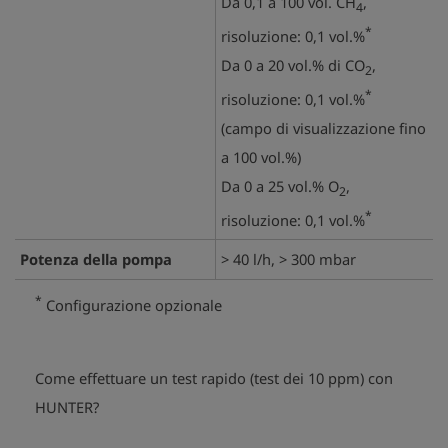
Da 0,1 a 100 vol. CH
,
4
*
risoluzione: 0,1 vol.%
Da 0 a 20 vol.% di CO
,
2
*
risoluzione: 0,1 vol.%
(campo di visualizzazione fino
a 100 vol.%)
Da 0 a 25 vol.% O
,
2
*
risoluzione: 0,1 vol.%
Potenza della pompa
> 40 l/h, > 300 mbar
*
Configurazione opzionale
Come effettuare un test rapido (test dei 10 ppm) con
play_arrow
play_arrow
HUNTER?