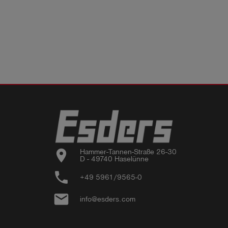
location_on
Hammer-Tannen-Straße 26-30

D - 49740 Haselünne
phone
+49 5961/9565-0
email
info@esders.com