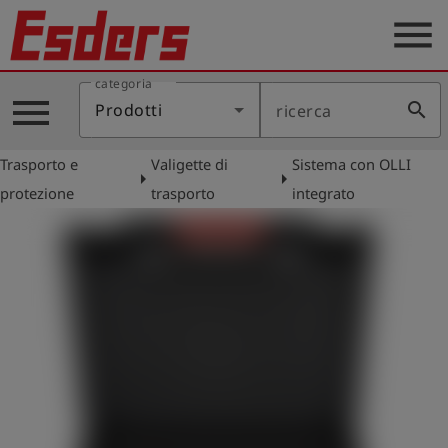
menu
categoria
Prodotti
menu
search
Prodotti
ricerca
Applicazione
Trasporto e
Valigette di
Sistema con OLLI
Assistenza
arrow_right
arrow_right
protezione
trasporto
integrato
Blog
Contatto
Italiano
account_circle
Registrati
shield
Registrazione