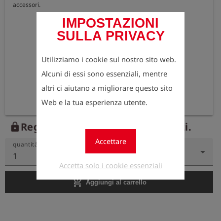
accessori.
IMPOSTAZIONI
SULLA PRIVACY
Utilizziamo i cookie sul nostro sito web.
Alcuni di essi sono essenziali, mentre
altri ci aiutano a migliorare questo sito
Web e la tua esperienza utente.
Registrati ora per vedere i prezzi.
lock
Accettare
quantità
1
Accetta solo i cookie essenziali
add_shopping_cart
Aggiungi al carrello