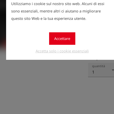
Utilizziamo i cookie sul nostro sito web. Alcuni di essi
sono essenziali, mentre altri ci aiutano a migliorare
questo sito Web e la tua esperienza utente.
Accettare
Registr
Accetta solo i cookie essenziali
lock
prezzi.
quantità
1