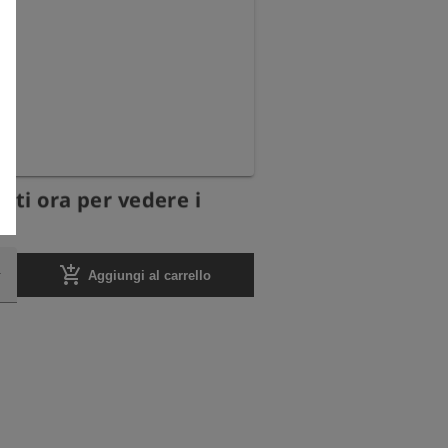
ati ora per vedere i
add_shopping_cart
Aggiungi al carrello