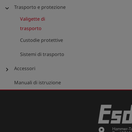
Trasporto e protezione
expand_more
Valigette di
trasporto
Custodie protettive
Sistemi di trasporto
Accessori
chevron_right
Manuali di istruzione
location_on
Hammer-Ta