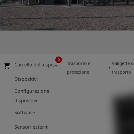
0
Trasporto e
Valigette d
Carrello della spesa
shopping_cart
arrow_right
protezione
trasporto
Dispositivi
Configurazione
dispositivi
Software
Sensori esterni