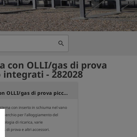
search
a con OLLI/gas di prova
 integrati - 282028
Sistema con OLLI/gas di prova piccolo integrati
istema con inserto in schiuma nel vano 
 coperchio per l'alloggiamento del 
cnologia di ricarica, varie

as di prova e altri accessori.