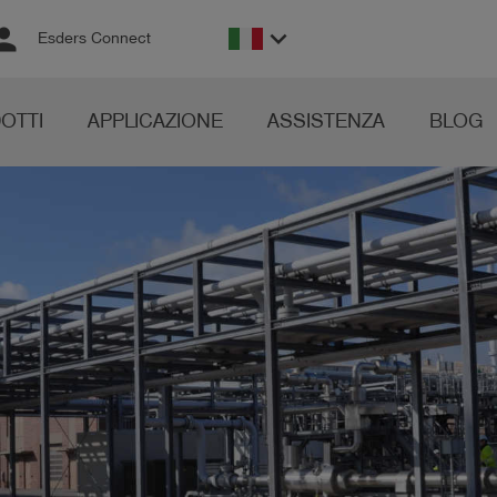
rson
keyboard_arrow_down
Esders Connect
OTTI
APPLICAZIONE
ASSISTENZA
BLOG