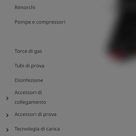
Rimorchi
Pompe e compressori
Torce di gas
Tubi di prova
Disinfezione
Accessori di
chevron_right
collegamento
Accessori di prova
chevron_right
Tecnologia di carica
chevron_right