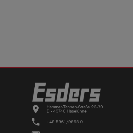
location_on
Hammer-Tannen-Straße 26-30

D - 49740 Haselünne
phone
+49 5961/9565-0