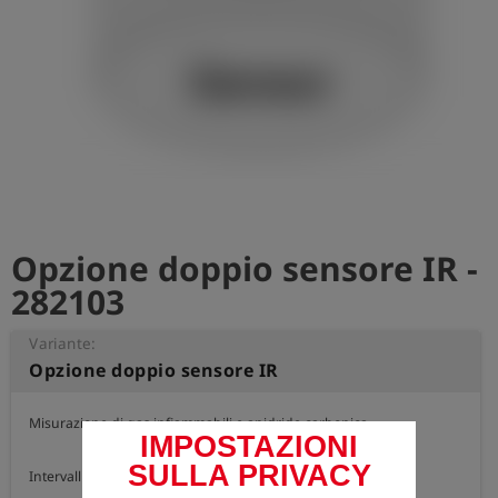
Opzione doppio sensore IR -
282103
Variante:
Opzione doppio sensore IR
Misurazione di gas infiammabili e anidride carbonica

IMPOSTAZIONI
SULLA PRIVACY
Intervalli di misurazione:
