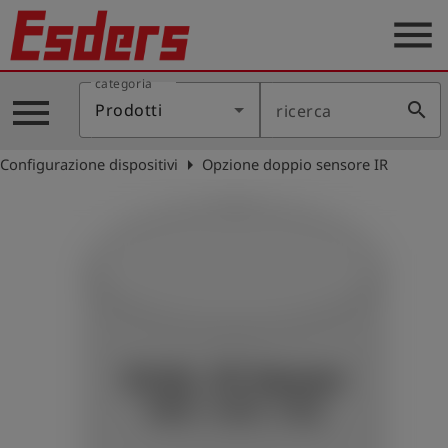
menu
categoria
Prodotti
menu
search
Prodotti
ricerca
Applicazione
arrow_right
Configurazione dispositivi
Opzione doppio sensore IR
Assistenza
Blog
Contatto
Italiano
account_circle
Registrati
shield
Registrazione