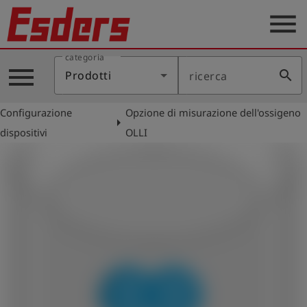
menu
categoria
Prodotti
menu
search
Prodotti
ricerca
Applicazione
Configurazione
Opzione di misurazione dell'ossigeno
Assistenza
arrow_right
dispositivi
OLLI
Blog
Contatto
Italiano
account_circle
Registrati
shield
Registrazione