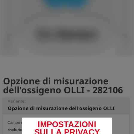
Opzione di misurazione
dell'ossigeno OLLI - 282106
Variante:
Opzione di misurazione dell'ossigeno OLLI
Campo di misurazione 0 - 25 vol.% O2

IMPOSTAZIONI
risoluzione: 0,1 Vol.%

SULLA PRIVACY