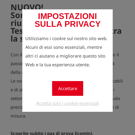
NUOVO!
Sono arrivate le bombole
IMPOSTAZIONI
riutilizzabili Ecomini
SULLA PRIVACY
Testgas! La qualità incontra
la sostenibilità
Utilizziamo i cookie sul nostro sito web.
Alcuni di essi sono essenziali, mentre
Con il gas di prova Ecomini, noi di Esders facciamo il
altri ci aiutano a migliorare questo sito
passo successivo verso una maggiore sostenibilità
Web e la tua esperienza utente.
della nostra gamma di prodotti.
Le nostre bombole di gas di prova Ecomini, ricaricabili
Accettare
e di alta qualità, sono la soluzione ideale per tutti i
settori che richiedono una calibrazione e un collaudo
Accetta solo i cookie essenziali
precisi ed ecologici di rilevatori di gas e dispositivi di
misura.
Scoprite subito i gas di prova Ecomini.