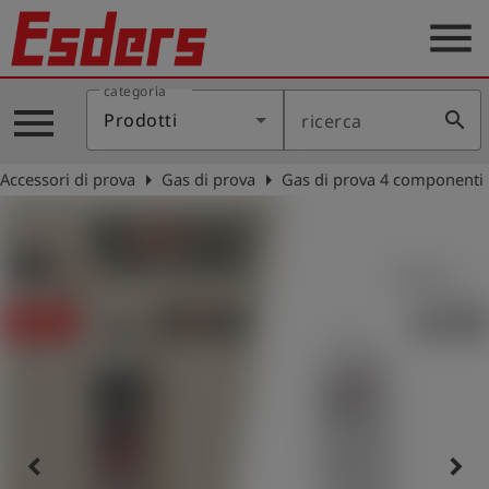
menu
categoria
Prodotti
menu
search
Prodotti
ricerca
Applicazione
arrow_right
arrow_right
Accessori di prova
Gas di prova
Gas di prova 4 componenti
Assistenza
Blog
Contatto
Italiano
account_circle
Registrati
keyboard_arrow_left
keyboard_arrow_right
shield
Registrazione