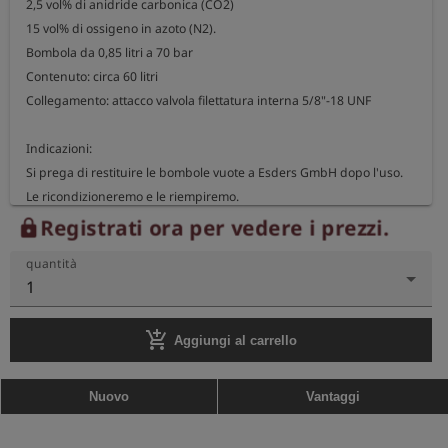
2,5 vol% di anidride carbonica (CO2)

15 vol% di ossigeno in azoto (N2).

Bombola da 0,85 litri a 70 bar

Contenuto: circa 60 litri

Collegamento: attacco valvola filettatura interna 5/8"-18 UNF

Indicazioni:

Si prega di restituire le bombole vuote a Esders GmbH dopo l'uso.

Le ricondizioneremo e le riempiremo.

Come ringraziamento per il vostro contributo alla tutela 
Registrati ora per vedere i prezzi.
lock
dell'ambiente, riceverete un pacchetto gratuito di 100 misurazioni 
quantità
Esders Connect.

1
Se conservato correttamente, il gas è generalmente utilizzabile fino 
add_shopping_cart
a 24 mesi.
Aggiungi al carrello
Nuovo
Vantaggi