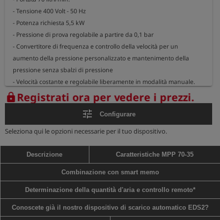
- Tensione 400 Volt - 50 Hz

- Potenza richiesta 5,5 kW

- Pressione di prova regolabile a partire da 0,1 bar

- Convertitore di frequenza e controllo della velocità per un 
aumento della pressione personalizzato e mantenimento della 
pressione senza sbalzi di pressione

- Velocità costante e regolabile liberamente in modalità manuale.

- Valvola di non ritorno per bloccare la linea di pressione

Registrati ora per vedere i prezzi.
lock
- Collegamento Storz e raccordi rapidi per l’ingresso e il rilascio 
tune
Configurare
dell'acqua

- Opzionalmente disponibile con misurazione del flusso (necessaria 
Seleziona qui le opzioni necessarie per il tuo dispositivo.
per determinare il volume d'aria con lo smart memo)

- Opzionalmente con routine di disinfezione MPP

Descrizione
Caratteristiche MPP 70-35
- Opzionalmente con set di ruote

Combinazione con smart memo
Adatto per la pressurizzazione di grandi volumi di tubazioni. Per 
Determinazione della quantità d'aria e controllo remoto*
volumi inferiori a 

Conoscete già il nostro dispositivo di scarico automatico EDS2?
1 m³, l'uso della MPP 70-35 non è ottimale poiché può superare la 