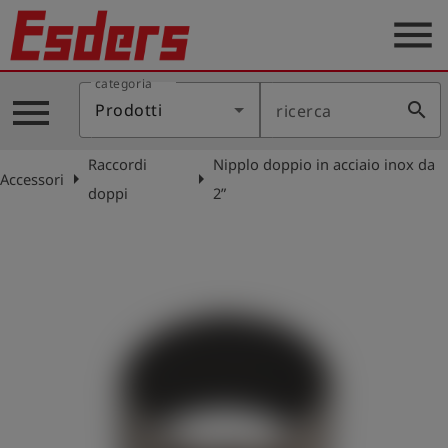
menu
categoria
Prodotti
menu
search
Prodotti
ricerca
Applicazione
Raccordi
Nipplo doppio in acciaio inox da
Assistenza
arrow_right
arrow_right
Accessori
doppi
2”
Blog
Contatto
Italiano
account_circle
Registrati
shield
Registrazione