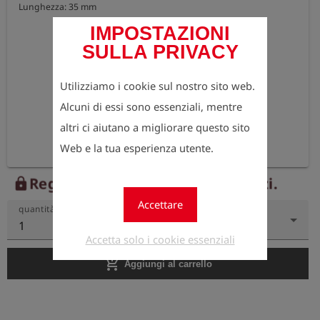
Lunghezza: 35 mm
IMPOSTAZIONI
SULLA PRIVACY
Utilizziamo i cookie sul nostro sito web.
Alcuni di essi sono essenziali, mentre
altri ci aiutano a migliorare questo sito
Web e la tua esperienza utente.
Registrati ora per vedere i prezzi.
lock
Accettare
quantità
1
Accetta solo i cookie essenziali
add_shopping_cart
Aggiungi al carrello