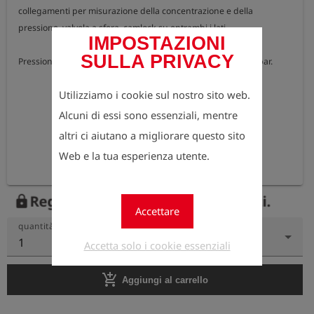
collegamenti per misurazione della concentrazione e della 
pressione, valvola a sfera, camlock su entrambi i lati.

IMPOSTAZIONI
SULLA PRIVACY
Pressione di ingresso massima 10 bar, pressione di uscita 1 bar.
Utilizziamo i cookie sul nostro sito web.
Alcuni di essi sono essenziali, mentre
altri ci aiutano a migliorare questo sito
Web e la tua esperienza utente.
Registrati ora per vedere i prezzi.
lock
Accettare
quantità
1
Accetta solo i cookie essenziali
add_shopping_cart
Aggiungi al carrello