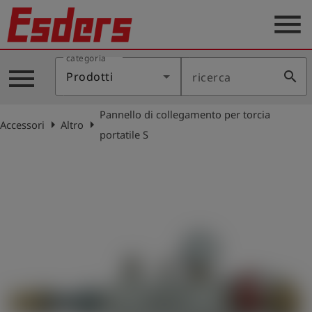
menu
categoria
Prodotti
menu
search
Prodotti
ricerca
Applicazione
Pannello di collegamento per torcia
Assistenza
arrow_right
arrow_right
Accessori
Altro
portatile S
Blog
Contatto
Italiano
account_circle
Registrati
shield
Registrazione