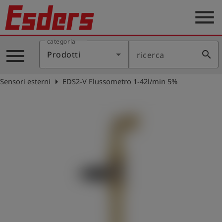
menu
categoria
Prodotti
menu
search
Prodotti
ricerca
Applicazione
arrow_right
Sensori esterni
EDS2-V Flussometro 1-42l/min 5%
Assistenza
Blog
Contatto
Italiano
account_circle
Registrati
shield
Registrazione