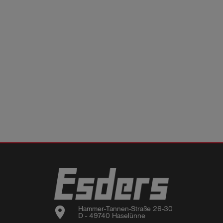
location_on
Hammer-Tannen-Straße 26-30

D - 49740 Haselünne