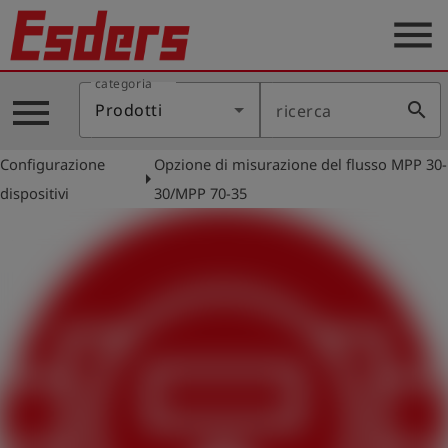
menu
categoria
Prodotti
menu
search
Prodotti
ricerca
Applicazione
Configurazione
Opzione di misurazione del flusso MPP 30-
Assistenza
arrow_right
dispositivi
30/MPP 70-35
Blog
Contatto
Italiano
account_circle
Registrati
shield
Registrazione