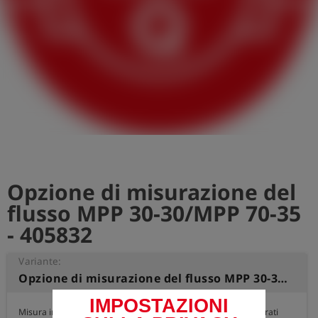
Opzione di misurazione del
flusso MPP 30-30/MPP 70-35
- 405832
Variante:
Opzione di misurazione del flusso MPP 30-30/MPP 70-35
IMPOSTAZIONI
Misura integrata della portata d'acqua dell'MPP. I valori misurati 