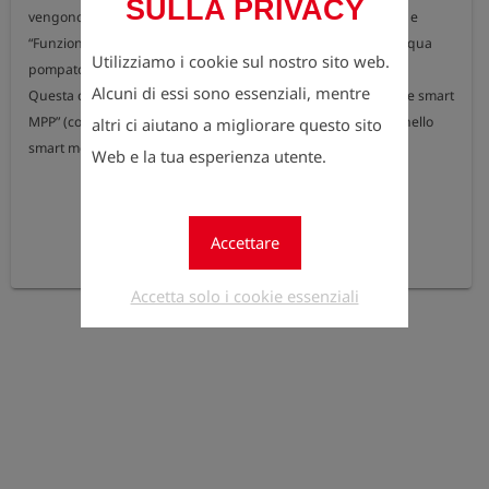
SULLA PRIVACY
vengono visualizzati nei menu “Controllo pressione di prova” e 
“Funzionamento manuale” come portata e come volume d'acqua 
Utilizziamo i cookie sul nostro sito web.
pompato (volume totalizzato sul tempo di funzionamento). 

Alcuni di essi sono essenziali, mentre
Questa opzione è un requisito per l'opzione “Canone annuale smart 
MPP” (controllo remoto e determinazione del volume d'aria) nello 
altri ci aiutano a migliorare questo sito
smart memo.
Web e la tua esperienza utente.
Accettare
Accetta solo i cookie essenziali