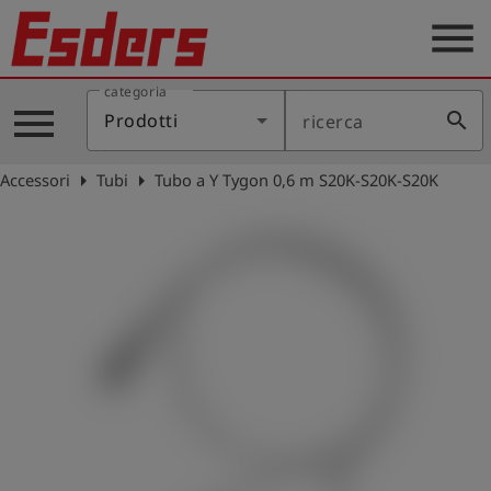
menu
categoria
Prodotti
menu
search
Prodotti
ricerca
Applicazione
arrow_right
arrow_right
Accessori
Tubi
Tubo a Y Tygon 0,6 m S20K-S20K-S20K
Assistenza
Blog
Contatto
Italiano
account_circle
Registrati
shield
Registrazione