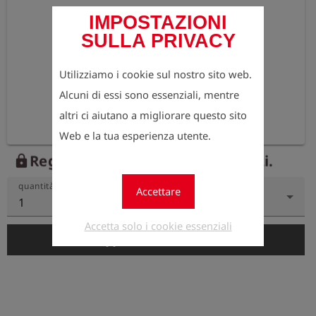
IMPOSTAZIONI
SULLA PRIVACY
Utilizziamo i cookie sul nostro sito web.
Alcuni di essi sono essenziali, mentre
altri ci aiutano a migliorare questo sito
Web e la tua esperienza utente.
Registrati ora per vedere i prezzi.
lock
quantità
Accettare
1
Accetta solo i cookie essenziali
add_shopping_cart
Aggiungi al carrello