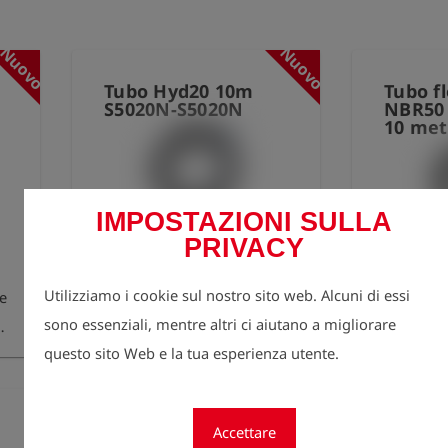
Nuovo
Nuovo
Tubo Hyd20 10m
Tubo fl
S5020N-S5020N
NBR50
10 met
IMPOSTAZIONI SULLA
Tubo flessibile di
PRIVACY
Tubo 
pressione DN 20 x 10
lunghez
metri per MPP 70-35
Utilizziamo i cookie sul nostro sito web. Alcuni di essi
ne
elettroc
entrambi. Nipplo a innesto
sono essenziali, mentre altri ci aiutano a migliorare
r
10^6 
e cappuccio di protezione
questo sito Web e la tua esperienza utente.
s
adatta
serie 5020
entrambi 
n
giunto 
Tubo di
Attacc
Accettare
l