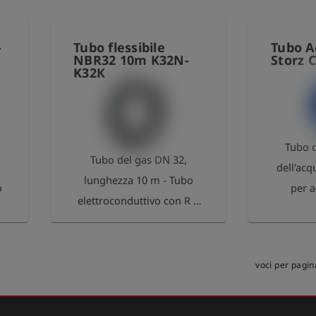
Serie 21 e valvola a sfera
per l'ingresso del gas.
Altamente flessibile, ID 8
-
Tubo flessibile
Tubo 
NBR32 10m K32N-
Storz 
mm con spessore della
K32K
parete di 3,5 mm. Portata
circa 2 m³/h a 20-30 mbar.
Tubo 
Tubo del gas DN 32,
1
dell'acq
lunghezza 10 m - Tubo
o
per a
elettroconduttivo con R <
(accesso
10^6 Ohm, dotato di
Racc
adattatori Kamlok su
entrambi i lati. - Un lato
voci per pagin
con giunto a innesto
rapido, l'altro lato con