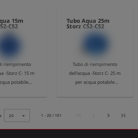
Aqua 15m
Tubo Aqua 25m
C52-C52
Storz C52-C52
di riempimento
Tubo di riempimento
ua -Storz C- 15 m
dell'acqua -Storz C- 25 m
cqua potabile
per acqua potabile
rio per il gancio)
(accessorio per il gancio)
ordi in ottone
Raccordi in ottone
1 - 20 / 101
a
20