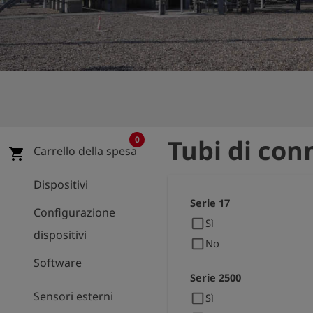
0
Tubi di con
Carrello della spesa
shopping_cart
Dispositivi
Serie 17
Configurazione
check_box_outline_blank
Sì
dispositivi
check_box_outline_blank
No
Software
Serie 2500
Sensori esterni
check_box_outline_blank
Sì