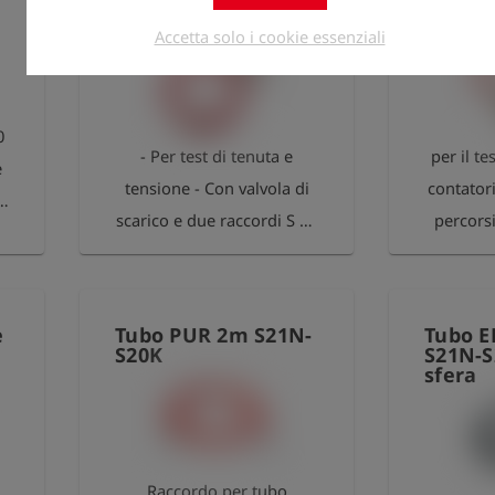
collegamento per il
resiste
l'altro
test di pressione
pressi
o
Accetta solo i cookie essenziali
Pression
n
bar 
tempera
o
+80 °C,
0
- Per test di tenuta e
per il te
fino a
e
no
tensione - Con valvola di
contatori
curv
 e
i
scarico e due raccordi S 20
percors
Rivesti
per il collegamento della
bloccati
pompa manuale e dello
val
strumento di misura della
e
Tubo PUR 2m S21N-
Tubo 
pressione - connettore
S20K
S21N-S
sfera
trasversale per il
collegamento al raccordo
S 21 - Pressione massima:
2 bar
Raccordo per tubo