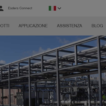
rson
keyboard_arrow_down
Esders Connect
OTTI
APPLICAZIONE
ASSISTENZA
BLOG