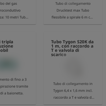
bo del gas
Tubo di collegamento
troconduttivo
Drucktest max Tubo
a: 10 metri Tubo
flessibile a spirale 6 m con
etri, con nipplo
2 raccordi, Serie 17 e serie
 sfera
21
ngresso del gas.
 tripla
Tubo Tygon S20K da
e flessibile, ID 8
buzione
1 m, con raccordo a
obil
T e valvola di
 spessore della
scarico
i 3,5 mm. Portata
m³/h a 20-30 mbar.
ento di fino a 3
Tubo di collegamento in
spirazione tramite
Tygon 6,4 x 1,6 mm incl.
di a baionetta.
raccordo a T e valvola di
scarico