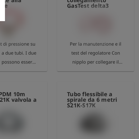
nte alla
collegamento
 lato con nipplo
l'altro lato con nipplo
one
GasTest delta3
e di esercizio 16
Pressione di esercizio 16
Intervallo di
bar Intervallo di
tura: da -30 °C a
temperatura: da -30 °C a
 temporaneamente
+80 °C, temporaneamente
st di pressione su
Per la manutenzione e il
 95 °C Raggio di
fino a 95 °C Raggio di
 a due tubi. I due
test del regolatore Con
atura 408 mm
curvatura 408
i possono essere
nipplo per collegare il
mento interno in
Rivestimento interno in
 separatamente da
pallone di pressione della
NBR
NBR
vole a sfera.
valvola di sicurezza di
prova a un regolatore di
EPDM 10m
Tubo flessibile a
prova manuale.
21K valvola a
spirale da 6 metri
S21K-S17K