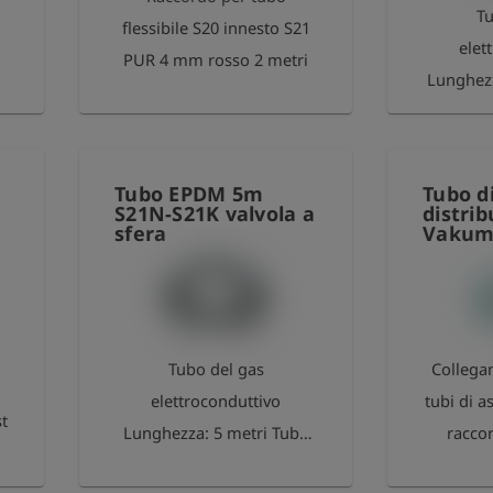
Tu
flessibile S20 innesto S21
elet
PUR 4 mm rosso 2 metri
Lunghezz
da 10 m
serie 21 e valvola a
per l'i
Tubo EPDM 5m
Tubo di
Altament
S21N-S21K valvola a
distri
sfera
Vakum
mm con
parete d
circa 2 
Tubo del gas
Collegam
a
elettroconduttivo
tubi di a
t
Lunghezza: 5 metri Tubo
raccor
da 5 metri, con nipplo