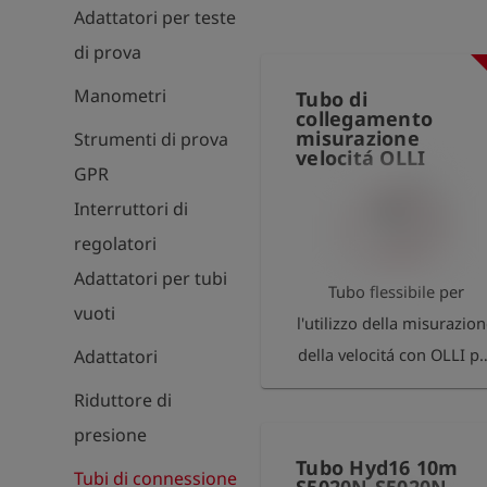
Adattatori per teste
di prova
Manometri
Tubo di
collegamento
misurazione
Strumenti di prova
velocitá OLLI
GPR
Interruttori di
regolatori
Adattatori per tubi
Tubo flessibile per
vuoti
l'utilizzo della misurazio
della velocitá con OLLI pe
Adattatori
la torcia portatile per ga
Riduttore di
S, M e L CH4. Sul lato
presione
d'ingresso è presente u
Tubo Hyd16 10m
Tubi di connessione
singolo collegamento de