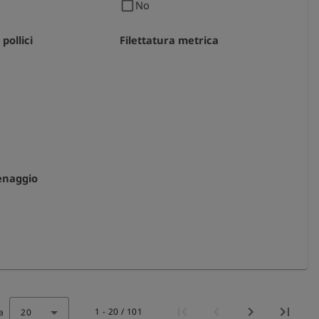
check_box_outline_blank
No
 pollici
Filettatura metrica
renaggio
1 - 20 / 101
a
20