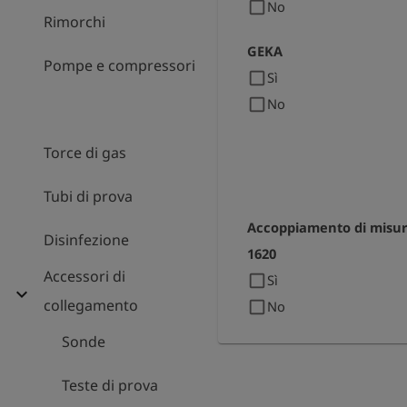
check_box_outline_blank
No
Rimorchi
GEKA
Pompe e compressori
check_box_outline_blank
Sì
check_box_outline_blank
No
Torce di gas
Tubi di prova
Accoppiamento di misu
Disinfezione
1620
Accessori di
check_box_outline_blank
Sì
expand_more
collegamento
check_box_outline_blank
No
Sonde
Teste di prova