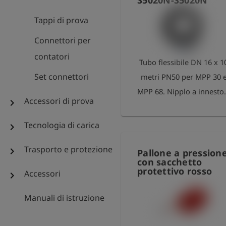
S5020N-S5020N
tubo flessibile con nippl
Tappi di prova
S20, che viene inserito i
Connettori per
un raccordo adatto
nell'area di collegament
contatori
Tubo flessibile DN 16 x 1
della torcia mobile per
Set connettori
metri PN50 per MPP 30 
gas. Sul lato di uscita so
MPP 68. Nipplo a innesto
presenti due tubi flessibil
Accessori di prova
chevron_right
cappuccio di protezione
con raccordi S20 per la
serie 5020
Tecnologia di carica
chevron_right
misurazione della
concentrazione (tubo
Trasporto e protezione
chevron_right
Pallone a pression
rosso, riduttore di
con sacchetto
protettivo rosso
pressione 50 mbar
Accessori
chevron_right
integrato) e per la
Manuali di istruzione
misurazione della
pressione (tubo nero) in