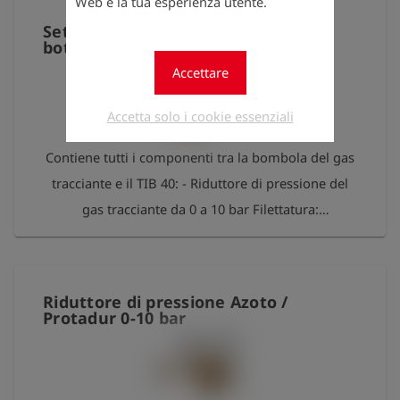
Web e la tua esperienza utente.
attacco LU1. Filettatura W21,8x1/14 L sinistra.
Set di connessione TracerJect,
bottiglia a TIB 40
Accettare
Accetta solo i cookie essenziali
Contiene tutti i componenti tra la bombola del gas
tracciante e il TIB 40: - Riduttore di pressione del
gas tracciante da 0 a 10 bar Filettatura:
connessione alla bombola di azoto - Tubo di
collegamento da 5 m - Valvola di sicurezza
Riduttore di pressione Azoto /
Protadur 0-10 bar