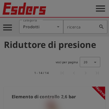
menu
categoria
Prodotti
menu
search
Prodotti
ricerca
Applicazione
Riduttore di presione
Assistenza
Blog
voci per pagina
20
Contatto
1 - 14 / 14
Italiano
Nuovo
account_circle
Registrati
Elemento di controllo 2,6 bar
shield
Registrazione