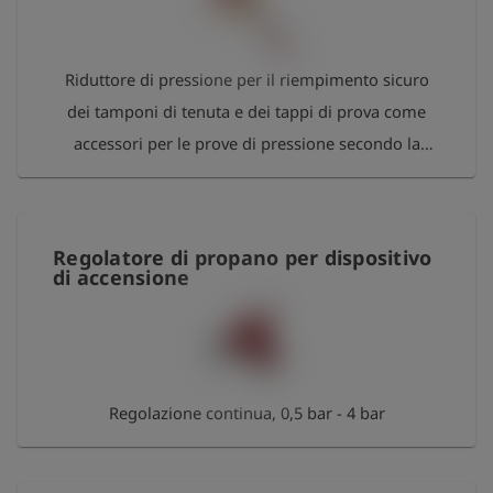
Riduttore di pressione per il riempimento sicuro
dei tamponi di tenuta e dei tappi di prova come
accessori per le prove di pressione secondo la
norma EN 1610. - Manometro di controllo - Valvola
di sicurezza per la sovrapressione impostata a 2,6
bar - Valvola a sfera per il riempimento o il rilascio
Regolatore di propano per dispositivo
della pressione - Ugello per l'aria compressa sul
di accensione
lato di ingresso/uscita
Regolazione continua, 0,5 bar - 4 bar