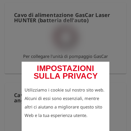
Cavo di alimentazione GasCar Laser
HUNTER (batteria dell'auto)
Per collegare l'unità di pompaggio GasCar
direttamente alla batteria dell'automobile
IMPOSTAZIONI
SULLA PRIVACY
Utilizziamo i cookie sul nostro sito web.
Cavo di ricarica 12 V con spina cava
Alcuni di essi sono essenziali, mentre
angolata a 2 vie 100 cm
altri ci aiutano a migliorare questo sito
Web e la tua esperienza utente.