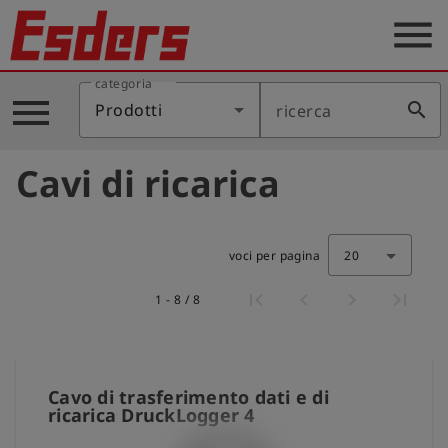
menu
categoria
Prodotti
menu
search
Prodotti
ricerca
Applicazione
Cavi di ricarica
Assistenza
Blog
voci per pagina
20
Contatto
1 - 8 / 8
Italiano
account_circle
Registrati
Cavo di trasferimento dati e di
ricarica DruckLogger 4
shield
Registrazione