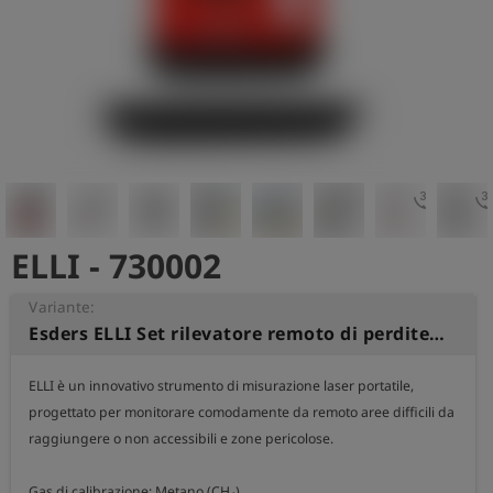
3d_rotation
3d_rota
ELLI - 730002
Variante:
Esders ELLI Set rilevatore remoto di perdite di metano
ELLI è un innovativo strumento di misurazione laser portatile, 
progettato per monitorare comodamente da remoto aree difficili da 
raggiungere o non accessibili e zone pericolose.

Gas di calibrazione: Metano (CH₄)
