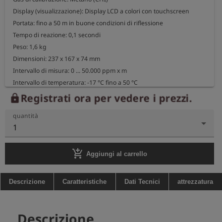
Display (visualizzazione): Display LCD a colori con touchscreen

Portata: fino a 50 m in buone condizioni di riflessione

Tempo di reazione: 0,1 secondi

Peso: 1,6 kg

Dimensioni: 237 x 167 x 74 mm

Intervallo di misura: 0 ... 50.000 ppm x m

Intervallo di temperatura: -17 °C fino a 50 °C

Umidità: 5% fino al 90% di umidità relativa

Registrati ora per vedere i prezzi.
lock
Classe di protezione: IP54

quantità
Autonomia: 8 ore (tempo di ricarica 6 ore)

1
Collegamenti: USB, auricolari, porta di ricarica

Contenuto della confezione: Auricolari, cinghia da trasporto, 
add_shopping_cart
robusta custodia per il trasporto, caricabatterie
Aggiungi al carrello
Descrizione
Caratteristiche
Dati Tecnici
attrezzatura
Descrizione