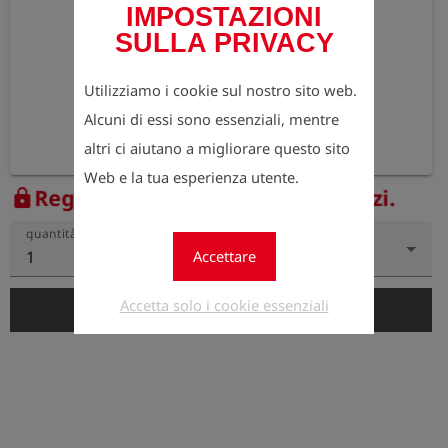
IMPOSTAZIONI
SULLA PRIVACY
Utilizziamo i cookie sul nostro sito web.
Alcuni di essi sono essenziali, mentre
altri ci aiutano a migliorare questo sito
Web e la tua esperienza utente.
Registrati ora per vedere i prezzi.
lock
quantità
1
Accettare
Accetta solo i cookie essenziali
add_shopping_cart
Aggiungi al carrello