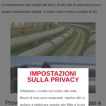
La trasmissione dei risultati dei test o di altri dati di misurazione può
essere interamente digitale. Il nostro smart memo è dotato di 4G.
IMPOSTAZIONI
SULLA PRIVACY
Utilizziamo i cookie sul nostro sito web.
Alcuni di essi sono essenziali, mentre altri ci
Prove di tenuta per condotte di gas e
aiutano a migliorare questo sito Web e la tua