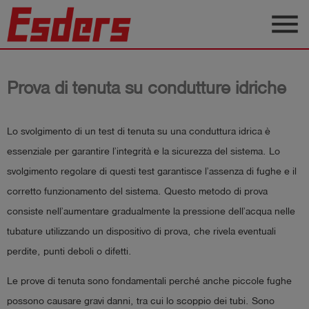
menu
Prodotti
Prova di tenuta su condutture idriche
Applicazione
Assistenza
Lo svolgimento di un test di tenuta su una conduttura idrica è
Blog
essenziale per garantire l’integrità e la sicurezza del sistema. Lo
svolgimento regolare di questi test garantisce l’assenza di fughe e il
Contatto
corretto funzionamento del sistema. Questo metodo di prova
consiste nell’aumentare gradualmente la pressione dell’acqua nelle
Italiano
tubature utilizzando un dispositivo di prova, che rivela eventuali
perdite, punti deboli o difetti.
account_circle
Registrati
Le prove di tenuta sono fondamentali perché anche piccole fughe
shield
possono causare gravi danni, tra cui lo scoppio dei tubi. Sono
Registrazione