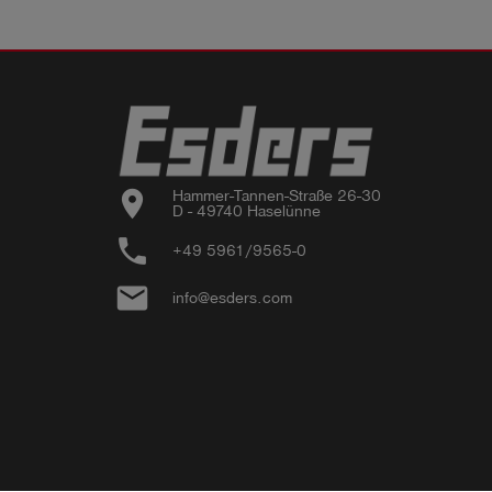
location_on
Hammer-Tannen-Straße 26-30

D - 49740 Haselünne
phone
+49 5961/9565-0
email
info@esders.com