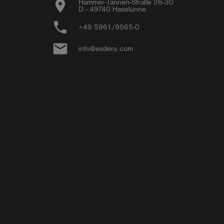
location_on
Hammer-Tannen-Straße 26-30

D - 49740 Haselünne
phone
+49 5961/9565-0
email
info@esders.com