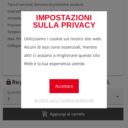
Tipo di sensore: Sensore di pressione assoluta

Intervallo di misurazione: Da 0 a 1000 bar sopra la pressione 
IMPOSTAZIONI
atmosferica

SULLA PRIVACY
Precisione di misurazione: < 0,05% del valore finale

Temperatura di esercizio: da -20 °C a +70 °C

Utilizziamo i cookie sul nostro sito web.
Max. Pressione: 1100 bar

Collegamento: Filettatura esterna G 1/4"
Alcuni di essi sono essenziali, mentre
altri ci aiutano a migliorare questo sito
Web e la tua esperienza utente.
Registrati ora per vedere i prezzi.
lock
Accettare
quantità
1
Accetta solo i cookie essenziali
add_shopping_cart
Aggiungi al carrello