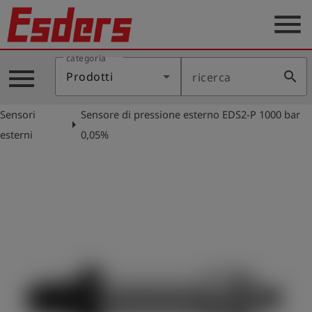
menu
categoria
Prodotti
menu
search
Prodotti
ricerca
Applicazione
Sensori
Sensore di pressione esterno EDS2-P 1000 bar
Assistenza
arrow_right
esterni
0,05%
Blog
Contatto
Italiano
account_circle
Registrati
shield
Registrazione