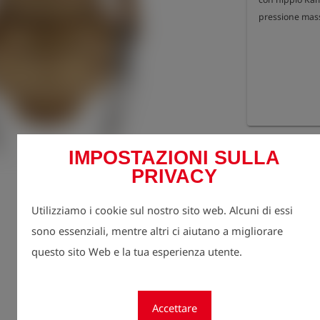
pressione mas
Registr
lock
IMPOSTAZIONI SULLA
prezzi.
PRIVACY
quantità
1
Utilizziamo i cookie sul nostro sito web. Alcuni di essi
sono essenziali, mentre altri ci aiutano a migliorare
questo sito Web e la tua esperienza utente.
Accettare