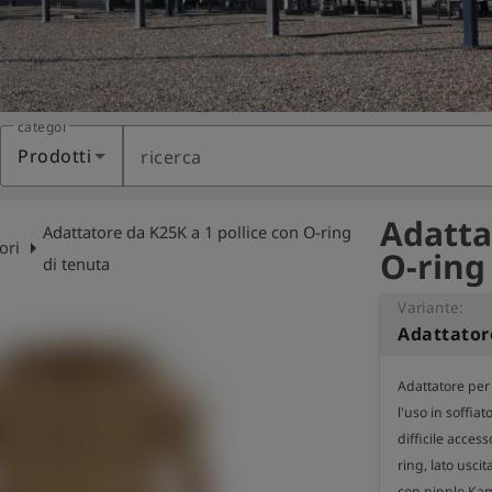
categoria
Prodotti
ricerca
Adatta
Adattatore da K25K a 1 pollice con O-ring
arrow_right
ori
O-ring
di tenuta
Variante:
Adattatore per 
l'uso in soffiator
difficile acces
ring, lato usc
con nipplo Kam