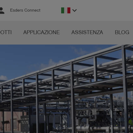
rson
keyboard_arrow_down
Esders Connect
OTTI
APPLICAZIONE
ASSISTENZA
BLOG