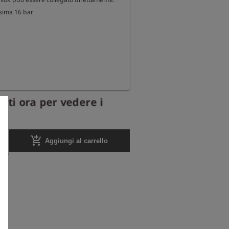
sima 16 bar
ati ora per vedere i
add_shopping_cart
Aggiungi al carrello