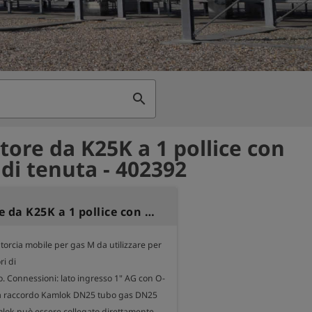
search
tore da K25K a 1 pollice con
 di tenuta - 402392
Adattatore da K25K a 1 pollice con O-ring di tenuta
torcia mobile per gas M da utilizzare per 
i di

so. Connessioni: lato ingresso 1" AG con O-
ita raccordo Kamlok DN25 tubo gas DN25 
lok può essere collegato direttamente.
