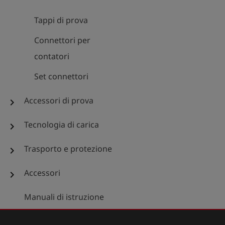
Tappi di prova
Connettori per
contatori
Set connettori
Accessori di prova
chevron_right
Tecnologia di carica
chevron_right
Trasporto e protezione
chevron_right
Accessori
chevron_right
Manuali di istruzione