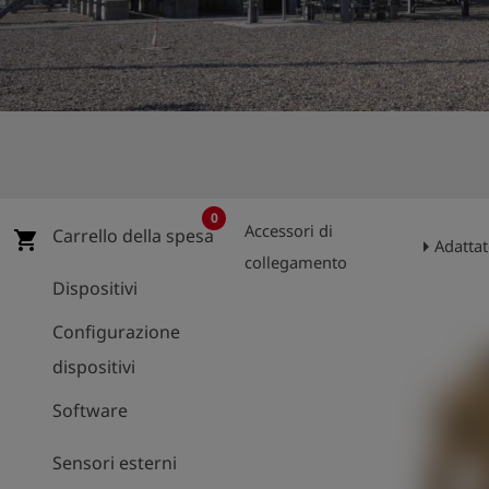
0
Accessori di
Carrello della spesa
shopping_cart
arrow_right
Adattat
collegamento
Dispositivi
Configurazione
dispositivi
Software
Sensori esterni