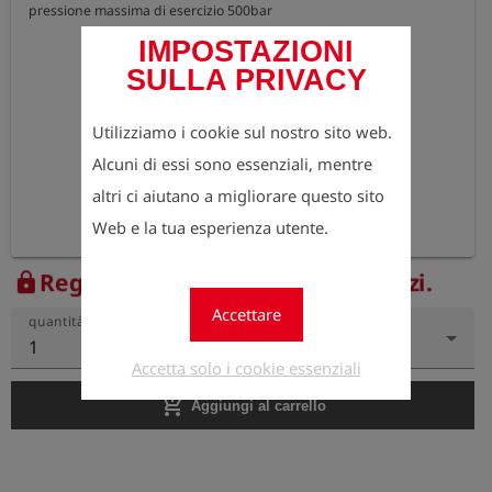
pressione massima di esercizio 500bar
IMPOSTAZIONI
SULLA PRIVACY
Utilizziamo i cookie sul nostro sito web.
Alcuni di essi sono essenziali, mentre
altri ci aiutano a migliorare questo sito
Web e la tua esperienza utente.
Registrati ora per vedere i prezzi.
lock
Accettare
quantità
1
Accetta solo i cookie essenziali
add_shopping_cart
Aggiungi al carrello