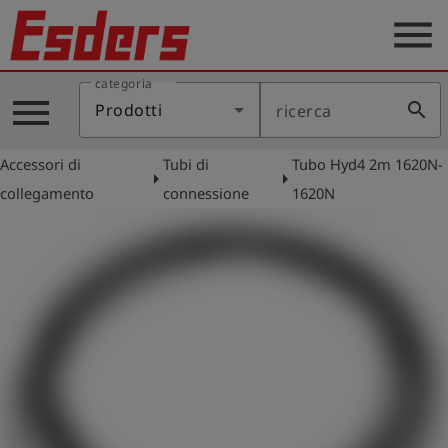
menu
categoria
Prodotti
menu
search
Prodotti
ricerca
Applicazione
Accessori di
Tubi di
Tubo Hyd4 2m 1620N-
Assistenza
arrow_right
arrow_right
collegamento
connessione
1620N
Blog
Contatto
Italiano
account_circle
Registrati
shield
Registrazione