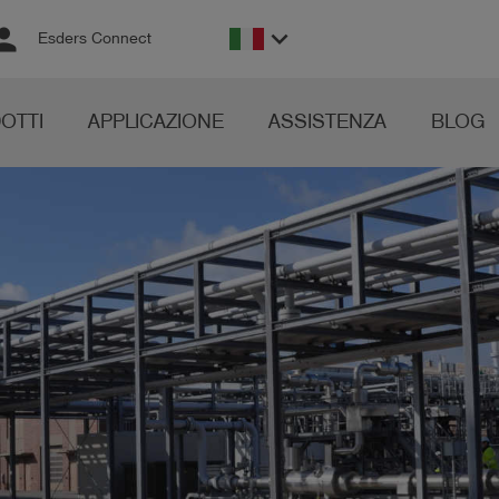
rson
keyboard_arrow_down
Esders Connect
OTTI
APPLICAZIONE
ASSISTENZA
BLOG