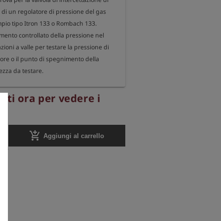
 di un regolatore di pressione del gas 
pio tipo Itron 133 o Rombach 133.

ento controllato della pressione nel 
zioni a valle per testare la pressione di 
ore o il punto di spegnimento della 
ezza da testare.

minio

ati ora per vedere i
nche una manopola di regolazione.
add_shopping_cart
Aggiungi al carrello