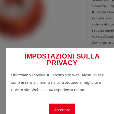
sicurezza (SSV)
(GDR), ad esem
richiede un aum
sistema di tuba
risposta superi
valvola di sicur
SAV da testare.

Materiale: allu
Registr
lock
IMPOSTAZIONI SULLA
È necessaria a
prezzi.
PRIVACY
quantità
1
Utilizziamo i cookie sul nostro sito web. Alcuni di essi
sono essenziali, mentre altri ci aiutano a migliorare
questo sito Web e la tua esperienza utente.
Accettare