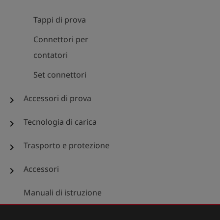
Tappi di prova
Connettori per
contatori
Set connettori
Accessori di prova
chevron_right
Tecnologia di carica
chevron_right
Trasporto e protezione
chevron_right
Accessori
chevron_right
Manuali di istruzione