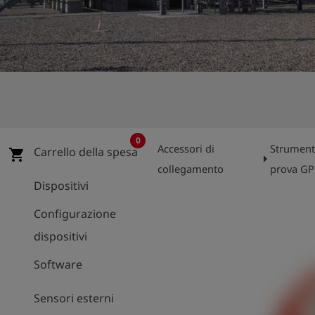
0
Accessori di
Strument
Carrello della spesa
shopping_cart
arrow_right
collegamento
prova G
Dispositivi
Configurazione
dispositivi
Software
Sensori esterni