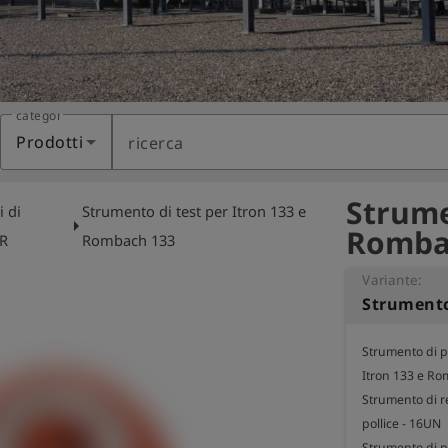
categoria
Prodotti
ricerca
Strume
i di
Strumento di test per Itron 133 e
arrow_right
Rombac
PR
Rombach 133
Variante:
Strumento di pr
Itron 133 e Ro
Strumento di re
pollice - 16UN

Strumento di pr