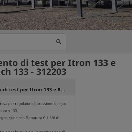
search
nto di test per Itron 133 e
h 133 - 312203
Strumento di test per Itron 133 e Rombach 133
ova per regolatori di pressione del gas 
mbach 133

golazione con filettatura G 1 3/8 di 
ova per la valvola di intercettazione di 